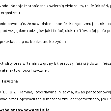
woda. Napoje izotoniczne zawierają elektrolity, takie jak sód, 
 organizmu.
ie powoduje, że nawodnienie komórek organizmu jest skutecz
pod względem rodzajów jak i ilości) elektrolitów, a jej picie
przekłada się na konkretne korzyści:
ktrolity oraz witaminy z grupy B), przyczyniają się do zmniejs
ałej aktywności fizycznej.
 fizyczną
 B (B6, B12, Tiamina, Ryboflawina, Niacyna, Kwas pantotenowy
wno przez optymalizację metabolizmu energetycznego, jak i 
ywrócisz równowagę i siłę.