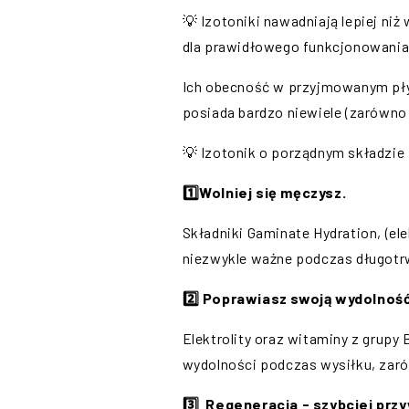
💡 Izotoniki nawadniają lepiej niż 
dla prawidłowego funkcjonowania
Ich obecność w przyjmowanym płyn
posiada bardzo niewiele (zarówno 
💡 Izotonik o porządnym składzie 
1️⃣Wolniej się męczysz.
Składniki Gaminate Hydration, (ele
niezwykle ważne podczas długotrw
2️⃣ Poprawiasz swoją wydolność
Elektrolity oraz witaminy z grupy
wydolności podczas wysiłku, zaró
3️⃣ Regeneracja - szybciej prz