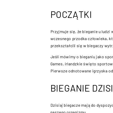
POCZĄTKI
Przyjmuje się, że bieganie u ludz
wczesnego przodka człowieka, kt
przekształcili się w biegaczy wy
Jeśli mówimy o bieganiu jako sporc
Games, irlandzkie święto sportowe
Pierwsze odnotowane igrzyska odby
BIEGANIE DZIS
Dzisiaj biegacze mają do dyspozy
naszego organizmu.