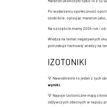
Maraton ukończyło tylko 14 z 32 
Po wydarzeniu społeczność sporto
osobiście, opisując maraton jako „
Na szczęście mamy 2024 rok i od 
Wiedza na temat negatywnych skutk
potrzebuje fachowej wiedzy na t
IZOTONIKI
💡 Nawodnienie to jeden z tych o
wyniki.
💡 Napoje izotoniczne mają ciśni
odżywczych obecnych w napoju pr