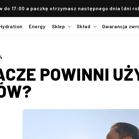
 do 17:00 a paczkę otrzymasz następnego dnia (dni ro
Hydration
Energy
Sklep
Skład
Gwarancja zwr
4
ACZE POWINNI U
KÓW?