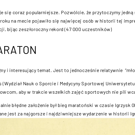
taje się coraz popularniejsze. Pozwólcie, że przytoczymy jedną
oku na mecie pojawiło się najwięcej osób w historii tej imprez
ji, bijąc zeszłoroczny rekord (47 000 uczestników)
ARATON
 i interesujący temat. Jest to jednocześnie relatywnie “mło
 (Wydział Nauk o Sporcie i Medycyny Sportowej Uniwersytetu
wcom, aby w trakcie wszelkich zajęć sportowych nie pili wcale
lnie błędne założenie był bieg maratoński w czasie Igrzysk O
 jest za najgorsze i najdziwniejsze wydarzenie w historii Ig