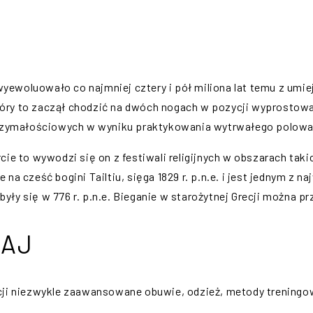
i wyewoluowało co najmniej cztery i pół miliona lat temu z um
óry to zaczął chodzić na dwóch nogach w pozycji wyprostowa
trzymałościowych w wyniku praktykowania wytrwałego polowa
ie to wywodzi się on z festiwali religijnych w obszarach takich
 na cześć bogini Tailtiu, sięga 1829 r. p.n.e. i jest jednym 
ły się w 776 r. p.n.e. Bieganie w starożytnej Grecji można pr
IAJ
cji niezwykle zaawansowane obuwie, odzież, metody treningo