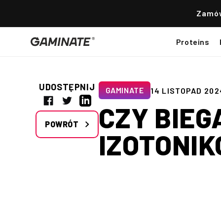
Przejdź
do
Zamów
treści
Proteins
UDOSTĘPNIJ
GAMINATE
14 LISTOPAD 202
Facebook
Twitter
Linkedin
CZY BIEG
POWRÓT
IZOTONI