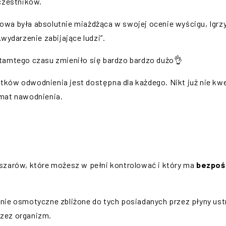
uczestników.
wa była absolutnie miażdżąca w swojej ocenie wyścigu, Igrzys
wydarzenie zabijające ludzi”.
tamtego czasu zmieniło się bardzo bardzo dużo👌
ów odwodnienia jest dostępna dla każdego. Nikt już nie kwes
emat nawodnienia.
bszarów, które możesz w pełni kontrolować i który ma
bezpośr
enie osmotyczne zbliżone do tych posiadanych przez płyny us
zez organizm.