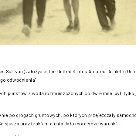
s Sullivan (założyciel the United States Amateur Athletic U
ego odwodnienia”.
ych punktów z wodą rozmieszczonych co dwie mile, był tylko 
wnie po drogach gruntowych, po których przejeżdżały samochod
Celsjusza oraz brakiem cienia dało mordercze warunki…