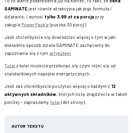
To co warte podkreślenia już na koniec, to fakt, że
cena
GAMINATE
jest równie atrakcyjna jak jego formuła i
działanie, i wynosi
tylko 3,99 zł za porcję
przy
zakupie
Power Pack'a
(puszka 30 porcji)
Jeśli chcielibyście się dowiedzieć więcej o tym w jaki
dokładnie sposób działa GAMINATE zachęcamy do
zapoznania się z tym
artykułem
Tutaj
z kolei możecie przekonać się czym różni się od
standardowych napojów energetycznych.
Jeśli zaś chcielibyście poczytać więcej o każdym z
12
aktywnych składników
, których listę znajdziecie w tabeli
poniżej – zapraszamy
tutaj
(dół strony).
AUTOR TEKSTU