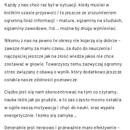
Każdy z nas choć raz był w sytuacji, kiedy musiał w
krótkim czasie przyswoić i to jeszcze ze zrozumieniem
ogromną ilość informacji – matura, egzaminy na studiach,
egzaminy zawodowe, itd.… można by długo wymieniać.
Nikomu z nas na pewno te okresy nie kojarzą się dobrze –
zawsze mamy za mało czasu, za dużo do nauczenia i
najczęściej jeszcze jak na złość wiedza jakoś nie chce
zostawać w głowie. Towarzyszy temu zazwyczaj ogromny
stres związany z obawą o wynik, który dodatkowo jeszcze
osłabia nasze zdolności poznawcze.
Ciężko jest się nam skoncentrować na tym co czytamy,
nauka idzie jak po grudzie, a to zaś często mocno osłabia
w ogóle naszą motywację i chęć do nauki, oraz wypala
energetycznie. I kółko się zamyka…
Generalnie jest nerwowo i przeważnie mało efektywnie –