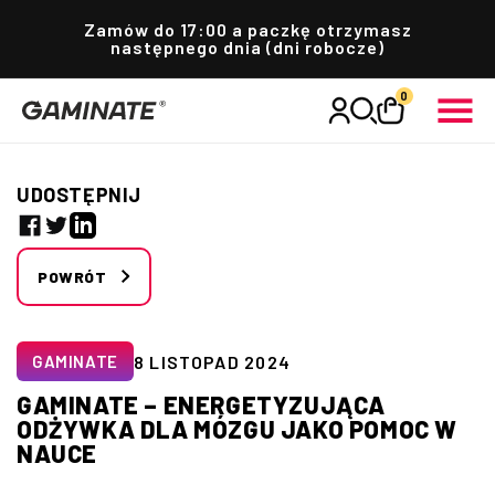
Przejdź
do
Zamów do 17:00 a paczkę otrzymasz
treści
następnego dnia (dni robocze)
0
Zaloguj
pozycje(-
0
Koszyk
i)
się
UDOSTĘPNIJ
Facebook
Twitter
Linkedin
POWRÓT
8 LISTOPAD 2024
GAMINATE
GAMINATE – ENERGETYZUJĄCA
ODŻYWKA DLA MÓZGU JAKO POMOC W
NAUCE